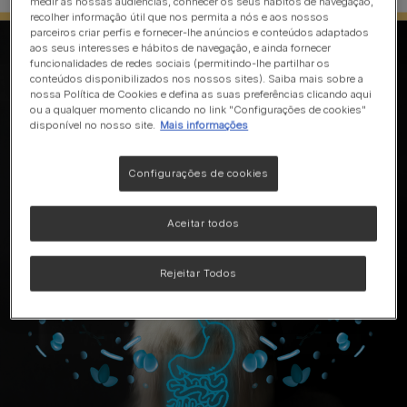
medir as nossas audiências, conhecer os seus hábitos de navegação,
recolher informação útil que nos permita a nós e aos nossos
parceiros criar perfis e fornecer-lhe anúncios e conteúdos adaptados
aos seus interesses e hábitos de navegação, e ainda fornecer
funcionalidades de redes sociais (permitindo-lhe partilhar os
conteúdos disponibilizados nos nossos sites). Saiba mais sobre a
nossa Política de Cookies e defina as suas preferências clicando aqui
ou a qualquer momento clicando no link "Configurações de cookies"
disponível no nosso site.
Mais informações
Configurações de cookies
Aceitar todos
Rejeitar Todos