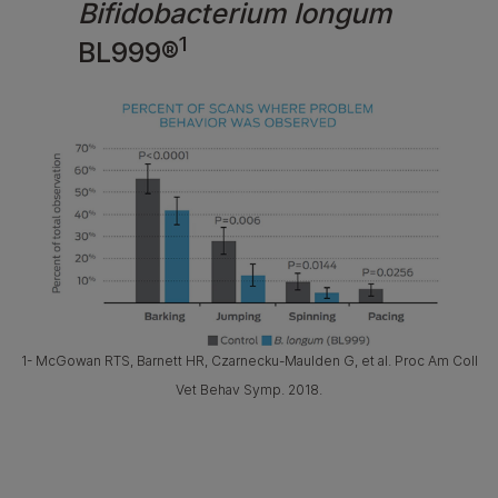
Bifidobacterium longum
1
BL999®
1- McGowan RTS, Barnett HR, Czarnecku-Maulden G, et al. Proc Am Coll
Vet Behav Symp. 2018.