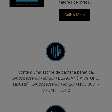
fatores de stress.
Saiba Mais
Contém uma estirpe de bactéria benéfica,
Bifidobacterium longum
BL999®* (1x109 UFC/
saqueta) *
Bifidobacterium longum
NCC 3001 /
CNCM I - 5642