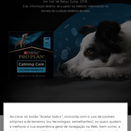
Am Coll Vet Behav Symp. 2018.
Esta informação destina-se a apoiar os médicos veterinários no
maneio do cuidado dietético de cães.
Ao clicar no botão "Aceitar todos", concorda com o uso de cookies
próprias e de terceiros (ou tecnologias semelhantes), as quais ajudam
a melhorar a sua experiência geral de navegação na Web, bem como, a