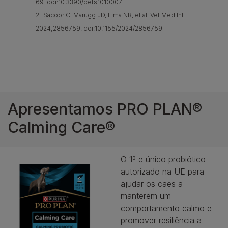
69. doi:10.3390/pets1010007
2- Sacoor C, Marugg JD, Lima NR, et al. Vet Med Int.
2024;2856759. doi:10.1155/2024/2856759
Apresentamos PRO PLAN®
Calming Care®
O 1º e único probiótico 
autorizado na UE para 
ajudar os cães a 
manterem um 
comportamento calmo e 
promover resiliência a 