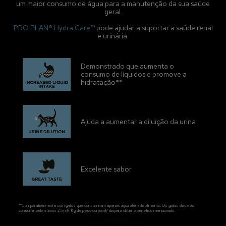
um maior consumo de água para a manutenção da sua saúde
geral.
PRO PLAN® Hydra Care™
pode ajudar a suportar a saúde renal
e urinária.
Demonstrado que aumenta o 
consumo de líquidos e promove a 
hidratação**
Ajuda a aumentar a diluição da urina
Excelente sabor
**Comparativamente com gatos que consumiram apenas água além de alimento. Os gatos deverão
consumir pelo menos 25 ml/ Kg de peso corporal/ dia para obter o benefício mencionado.