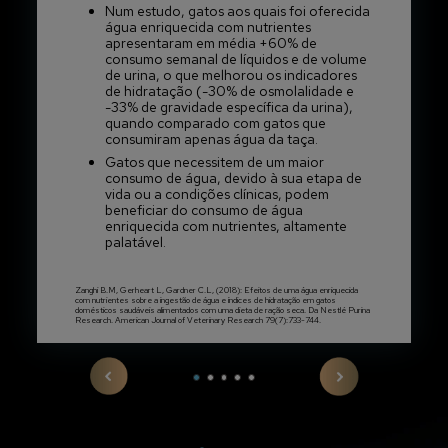
Num estudo, gatos aos quais foi oferecida
água enriquecida com nutrientes
apresentaram em média +60% de
consumo semanal de líquidos e de volume
de urina, o que melhorou os indicadores
de hidratação (-30% de osmolalidade e
-33% de gravidade específica da urina),
quando comparado com gatos que
consumiram apenas água da taça.
Gatos que necessitem de um maior
consumo de água, devido à sua etapa de
vida ou a condições clínicas, podem
beneficiar do consumo de água
enriquecida com nutrientes, altamente
palatável.
Zanghi B.M, Gerheart L, Gardner C.L, (2018): Efeitos de uma água enriquecida
com nutrientes sobre a ingestão de água e índices de hidratação em gatos
domésticos saudáveis alimentados com uma dieta de ração seca. Da Nestlé Purina
Research. American Journal of Veterinary Research 79(7):733-744.