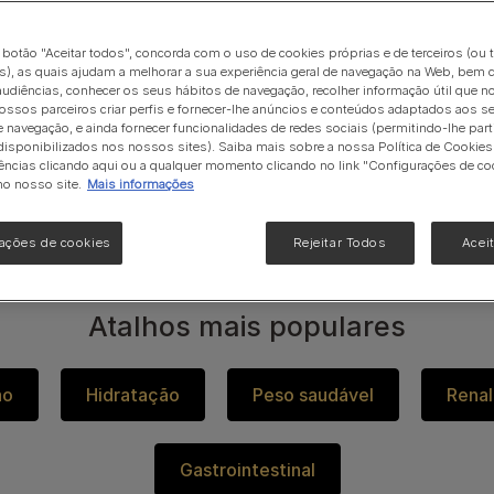
Hidratação
Gama Urinary
Ver tudo
o botão "Aceitar todos", concorda com o uso de cookies próprias e de terceiros (ou 
Veja toda a nossa gama de produtos para gatos
), as quais ajudam a melhorar a sua experiência geral de navegação na Web, bem 
udiências, conhecer os seus hábitos de navegação, recolher informação útil que n
LAN® para cães e gatos, desenvolvido por nutricionistas, cien
ossos parceiros criar perfis e fornecer-lhe anúncios e conteúdos adaptados aos s
e navegação, e ainda fornecer funcionalidades de redes sociais (permitindo-lhe part
na Purina!​
isponibilizados nos nossos sites). Saiba mais sobre a nossa Política de Cookies 
ências clicando aqui ou a qualquer momento clicando no link "Configurações de co
leta composta por dietas de prescrição, fórmulas de manuten
no nosso site.
Mais informações
entes.​
ações de cookies
Rejeitar Todos
Acei
Atalhos mais populares
ão
Hidratação
Peso saudável​
Renal
Gastrointestinal