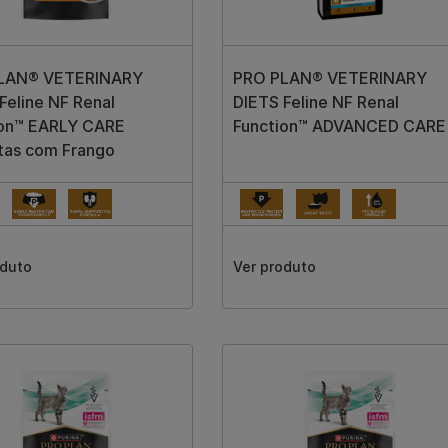
LAN® VETERINARY
PRO PLAN® VETERINARY
Feline NF Renal
DIETS Feline NF Renal
ion™ EARLY CARE
Function™ ADVANCED CARE
tas com Frango
oduto
Ver produto