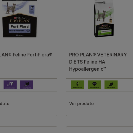
AN® Feline FortiFlora®
PRO PLAN® VETERINARY
DIETS Feline HA
Hypoallergenic™
oduto
Ver produto