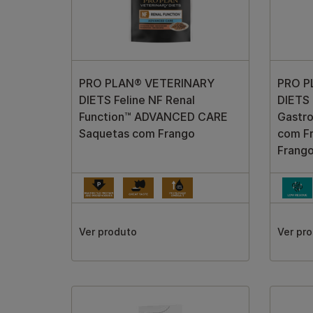
PRO PLAN® VETERINARY
PRO P
DIETS Feline NF Renal
DIETS 
Function™ ADVANCED CARE
Gastro
Saquetas com Frango
com Fr
Frang
Ver produto
Ver pr