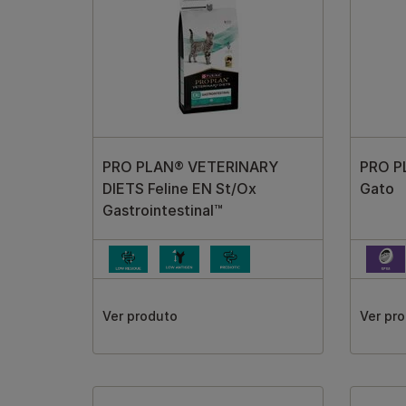
PRO PLAN® VETERINARY
PRO PL
DIETS Feline EN St/Ox
Gato
Gastrointestinal™
Ver produto
Ver pr