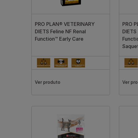
PRO PLAN® VETERINARY
PRO P
DIETS Feline NF Renal
DIETS 
Function™ Early Care
Funct
Saque
Ver produto
Ver pr