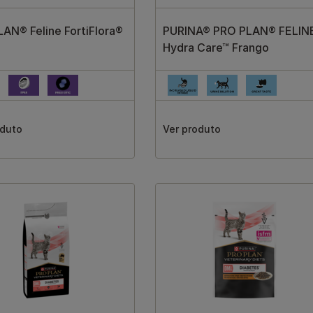
AN® Feline FortiFlora®
PURINA® PRO PLAN® FELIN
Hydra Care™ Frango
oduto
Ver produto