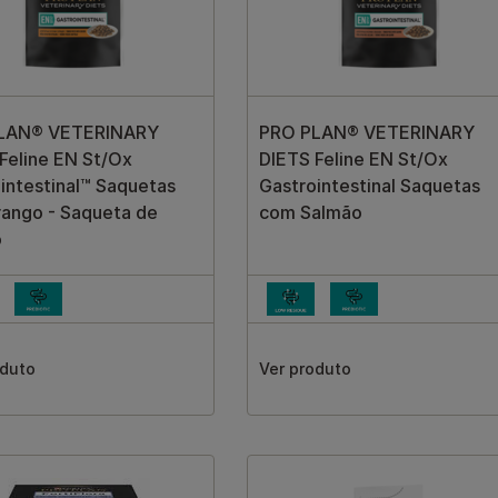
LAN® VETERINARY
PRO PLAN® VETERINARY
Feline EN St/Ox
DIETS Feline EN St/Ox
intestinal™ Saquetas
Gastrointestinal Saquetas
ango - Saqueta de
com Salmão
o
oduto
Ver produto