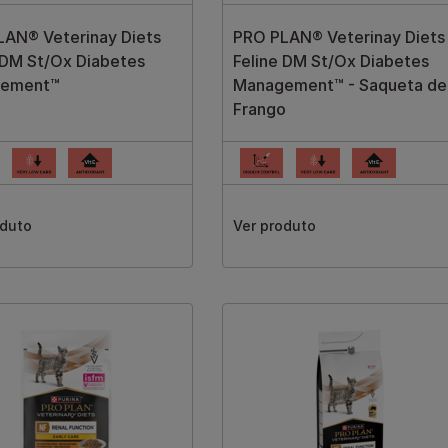
AN® Veterinay Diets
PRO PLAN® Veterinay Diets
 DM St/Ox Diabetes
Feline DM St/Ox Diabetes
ement™
Management™ - Saqueta de
Frango
oduto
Ver produto