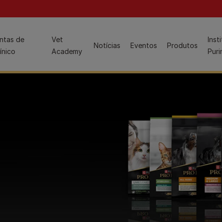
ion
ntas de
Vet
Inst
Guia de produto Pro Plan
Notícias
Eventos
Produtos
ínico
Academy
Puri
Conteúdos para enfermeiros veterinários:
Peso saudável
Gamas de produtos para gatos
Saúde Dermatológica
Dietas veterinárias e produtos relacionados para gatos
Saúde Urinária
Nutrição e cuidados especializados para gatos
Ver tudo
Nutrição de manutenção em gatos
Conteúdos para alunos de medicina veterinária:
Páginas de produto especializadas
Bem‑vindo(a) aos Jovens Veterinários
Hydra Care
Saúde Gastrointestinal
FortiFlora
Nutrição Geral
Gama Gastrointestinal