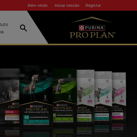
Header top
Iniciar sessão
Registar
Bem-vindo
ituto
Pesquisar
na