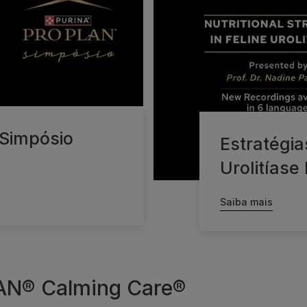
Simpósio
Estratégia
Urolitíase 
Saiba mais
AN® Calming Care®