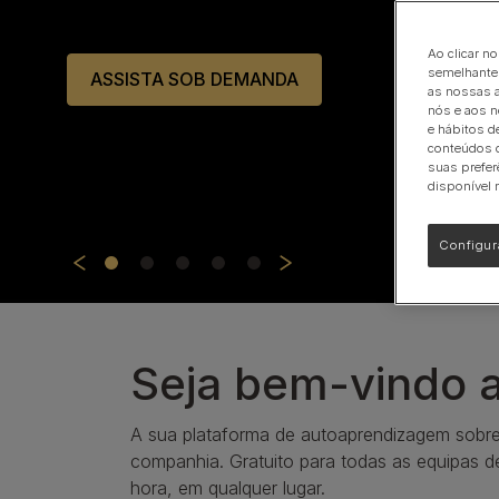
bem-estar dos méd
Calming Care
Gama Urinary
Ao clicar n
semelhantes
veterinários.
as nossas a
Veja toda a nossa gama de produtos para cães
nós e aos n
e hábitos d
conteúdos d
suas prefer
disponível 
Saiba mais
Configur
Seja bem-vindo a
A sua plataforma de autoaprendizagem sobre
companhia. Gratuito para todas as equipas de 
hora, em qualquer lugar.