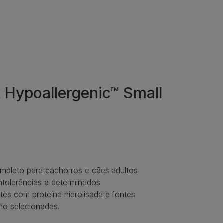
Hypoallergenic™ Small
ompleto para cachorros e cães adultos
ntolerâncias a determinados
ntes com proteína hidrolisada e fontes
no selecionadas.