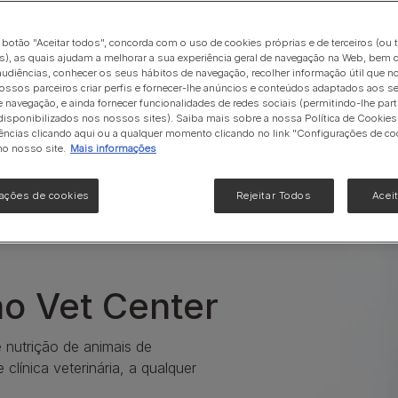
Hidratação
icos
Gama Urinary
Ver tudo
o botão "Aceitar todos", concorda com o uso de cookies próprias e de terceiros (ou 
Veja toda a nossa gama de produtos para gatos
), as quais ajudam a melhorar a sua experiência geral de navegação na Web, bem 
udiências, conhecer os seus hábitos de navegação, recolher informação útil que n
ossos parceiros criar perfis e fornecer-lhe anúncios e conteúdos adaptados aos s
e navegação, e ainda fornecer funcionalidades de redes sociais (permitindo-lhe part
isponibilizados nos nossos sites). Saiba mais sobre a nossa Política de Cookies 
ências clicando aqui ou a qualquer momento clicando no link "Configurações de co
no nosso site.
Mais informações
ações de cookies
Rejeitar Todos
Acei
o Vet Center
 nutrição de animais de
clínica veterinária, a qualquer