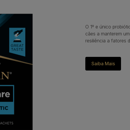
O 1º e único probióti
cães a manterem um
resiliência a fatores 
Saiba Mais