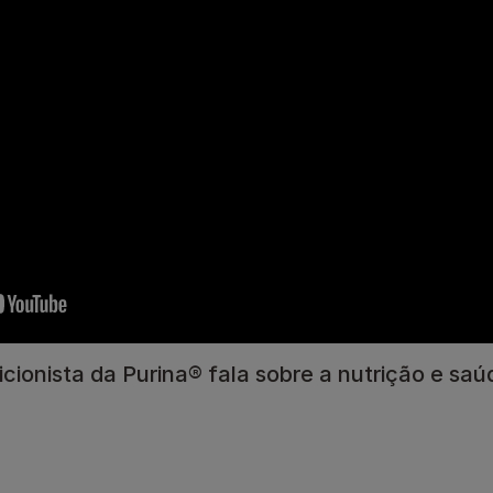
Hidratação
Gama Urinary
Ver tudo
Veja toda a nossa gama de produtos para gatos
icionista da Purina® fala sobre a nutrição e saú