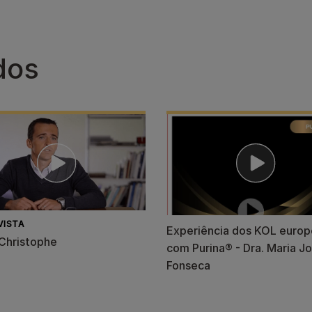
dos
VISTA
Experiência dos KOL europ
Christophe
com Purina® - Dra. Maria J
Fonseca