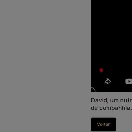
Calming Care
Gama Urinary
Veja toda a nossa gama de produtos para cães
David, um nutr
de companhia.​
Voltar