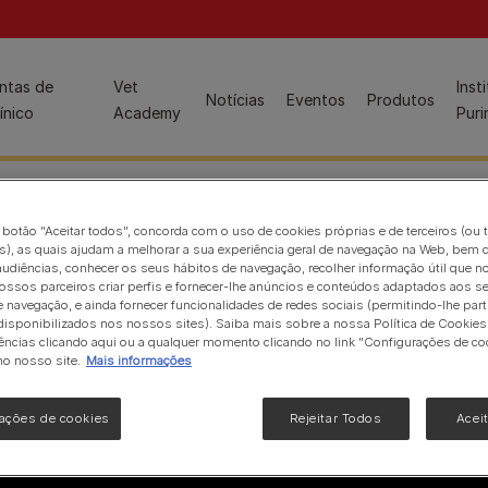
ion
ntas de
Vet
Inst
Guia de produto Pro Plan
Notícias
Eventos
Produtos
ínico
Academy
Puri
Conteúdos para enfermeiros veterinários:
o botão "Aceitar todos", concorda com o uso de cookies próprias e de terceiros (ou 
Peso saudável
), as quais ajudam a melhorar a sua experiência geral de navegação na Web, bem 
Gamas de produtos para gatos
Saúde Dermatológica
udiências, conhecer os seus hábitos de navegação, recolher informação útil que n
Dietas veterinárias e produtos relacionados para gatos
ossos parceiros criar perfis e fornecer-lhe anúncios e conteúdos adaptados aos s
Saúde Urinária
e navegação, e ainda fornecer funcionalidades de redes sociais (permitindo-lhe part
Nutrição e cuidados especializados para gatos
isponibilizados nos nossos sites). Saiba mais sobre a nossa Política de Cookies 
Ver tudo
ências clicando aqui ou a qualquer momento clicando no link "Configurações de co
Nutrição de manutenção em gatos
no nosso site.
Mais informações
Conteúdos para alunos de medicina veterinária:
Páginas de produto especializadas
Bem‑vindo(a) aos Jovens Veterinários
Hydra Care
ações de cookies
Rejeitar Todos
Acei
Saúde Gastrointestinal
FortiFlora
Nutrição Geral
Gama Gastrointestinal