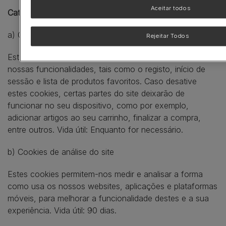
Aceitar todos
Categorias de cookies / Vida útil
a) Cookies para funcionalidade do site
Rejeitar Todos
Estes cookies permitem-lhe navegar pelo site e usar as
nossas funcionalidades, tais como o registo, início de
sessão e lista de produtos favoritos. Caso desative
estes cookies, certas partes do site deixarão de
funcionar no seu dispositivo, como por exemplo,
adicionar artigos ao seu carrinho, finalizar a compra,
entre outros. Vida útil: Enquanto for necessário.
b) Cookies de análise do site
Estes cookies permitem-nos medir e analisar a forma
como usa os nossos websites, aplicações e plataformas
móveis, para melhorar a funcionalidade destes e a sua
experiência. Vida útil: 90 dias.