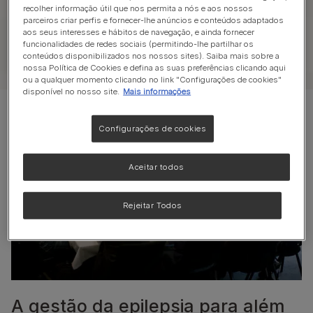
enriqueça seu conhecimento, mantendo-se
recolher informação útil que nos permita a nós e aos nossos
parceiros criar perfis e fornecer-lhe anúncios e conteúdos adaptados
atualizado com os últimos desenvolvimentos
aos seus interesses e hábitos de navegação, e ainda fornecer
que moldam o panorama veterinário.
funcionalidades de redes sociais (permitindo-lhe partilhar os
conteúdos disponibilizados nos nossos sites). Saiba mais sobre a
nossa Política de Cookies e defina as suas preferências clicando aqui
ou a qualquer momento clicando no link "Configurações de cookies"
disponível no nosso site.
Mais informações
Configurações de cookies
Aceitar todos
Rejeitar Todos
A gestão da epilepsia para além