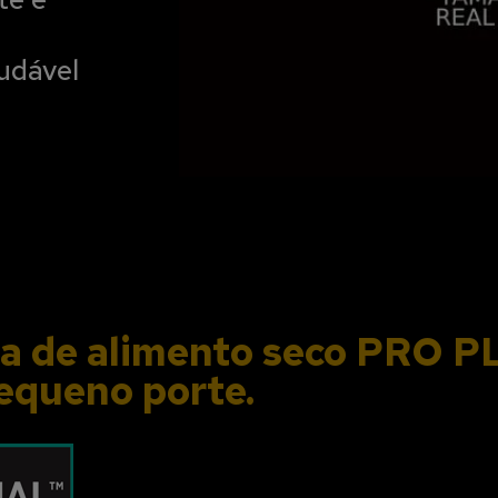
udável
ma de alimento seco PRO
equeno porte.