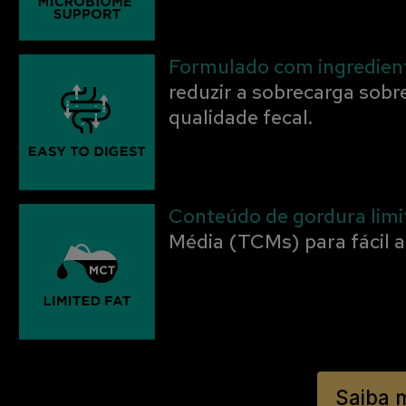
Formulado com ingredient
reduzir a sobrecarga sobr
qualidade fecal.
Conteúdo de gordura limi
Média (TCMs) para fácil ab
Saiba 