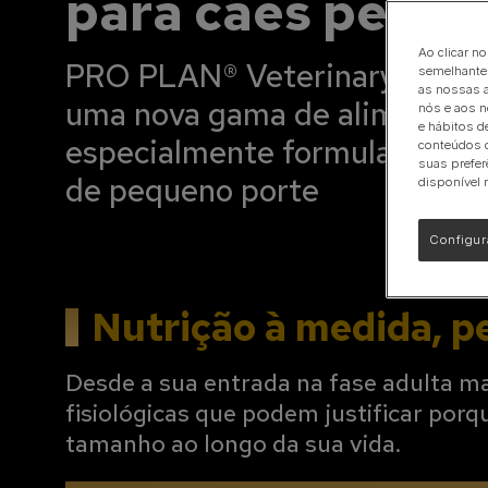
para cães pequ
Calming Care
Gama Urinary
Ao clicar n
PRO PLAN® Veterinary Diets 
semelhantes
as nossas a
Veja toda a nossa gama de produtos para cães
uma nova gama de alimentos 
nós e aos n
e hábitos d
especialmente formulada par
conteúdos d
suas prefer
de pequeno porte
disponível 
Configur
Nutrição à medida, p
Desde a sua entrada na fase adulta ma
fisiológicas que podem justificar por
tamanho ao longo da sua vida.