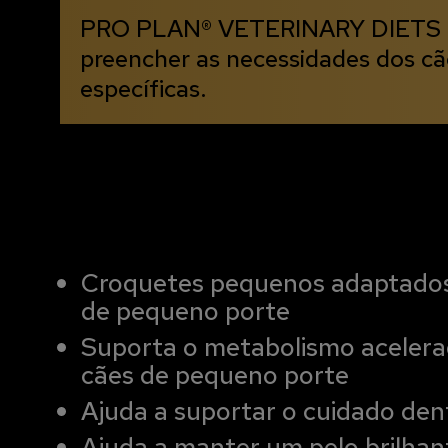
PRO PLAN® VETERINARY DIETS ofer
preencher as necessidades dos c
específicas.
Croquetes pequenos adaptados
de pequeno porte
Suporta o metabolismo aceler
cães de pequeno porte
Ajuda a suportar o cuidado den
Ajuda a manter um pelo brilhan