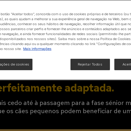
enos
Hidratação
Gama Urinary
Ver tudo
o botão "Aceitar todos", concorda com o uso de cookies próprias e de terceiros (ou 
Veja toda a nossa gama de produtos para gatos
lança
), as quais ajudam a melhorar a sua experiência geral de navegação na Web, bem 
udiências, conhecer os seus hábitos de navegação, recolher informação útil que n
secos,
ossos parceiros criar perfis e fornecer-lhe anúncios e conteúdos adaptados aos s
e navegação, e ainda fornecer funcionalidades de redes sociais (permitindo-lhe part
a cães
isponibilizados nos nossos sites). Saiba mais sobre a nossa Política de Cookies 
ências clicando aqui ou a qualquer momento clicando no link "Configurações de co
no nosso site.
Mais informações
ações de cookies
Rejeitar Todos
Acei
erfeitamente adaptada.
is cedo até à passagem para a fase sénior ma
que os cães pequenos podem beneficiar de u