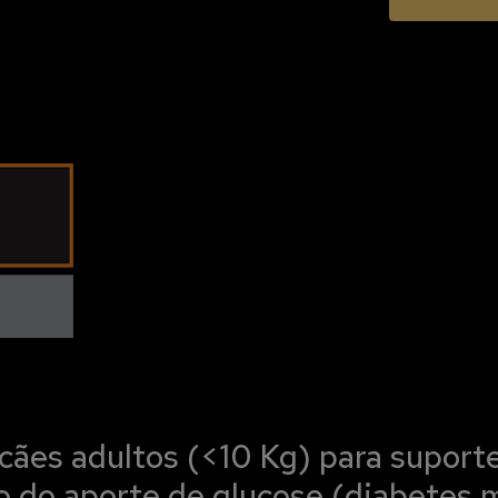
 cães adultos (<10 Kg) para suport
o do aporte de glucose (diabetes m