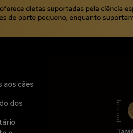
ece dietas suportadas pela ciência es
ães de porte pequeno, enquanto suportam
 aos cães
ado dos
tário
te e