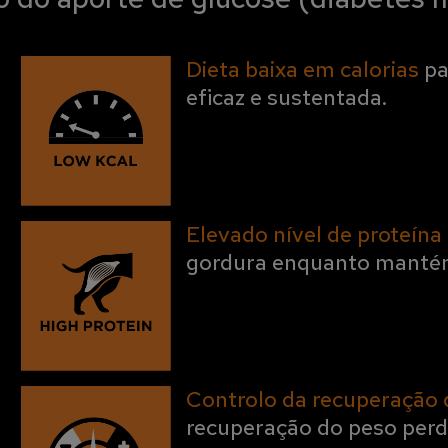
Dieta baixa em calorias
pa
eficaz e sustentada.
Elevado nível de proteína
gordura enquanto mantém
Controlo da recuperação 
recuperação do peso perd